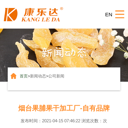
网
EN
站
关
首
于
产
页
我
品
生
们
系
产
联
列
视
系
首页
>
新闻动态
>
公司新闻
频
我
们
烟台果脯果干加工厂-自有品牌
发布时间：2021-04-15 07:46:22 浏览次数：
次