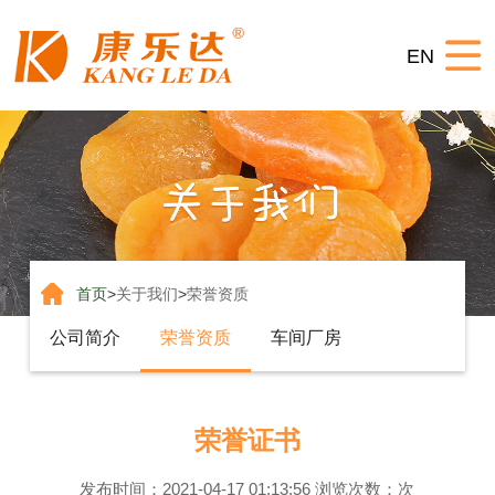
网
EN
站
关
首
于
产
页
我
品
生
们
系
产
联
列
视
系
首页
>
关于我们
>
荣誉资质
频
我
公司简介
荣誉资质
车间厂房
们
荣誉证书
发布时间：2021-04-17 01:13:56 浏览次数：
次